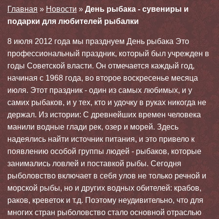
Главная
»
Новости
»
День рыбака - сувениры и
подарки для любителей рыбалки
8 июля 2012 года мы празднуем День рыбака Это
профессиональный праздник, который был учрежден в
годы Советской власти. Он отмечается каждый год,
начиная с 1968 года, во второе воскресенье месяца
июля. Этот праздник - один из самых любимых, и у
самих рыбаков, и у тех, кто и удочку в руках никогда не
держал. Из истории: С древнейших времен человека
манили водные глади рек, озер и морей. Здесь
надеялись найти источник питания, и это привело к
появлению особой группы людей - рыбаков, которые
занимались ловлей и поставкой рыбы. Сегодня
рыболовство включает в себя улов не только речной и
морской рыбы, но и других водных обителей: крабов,
раков, креветок и т.д. Поэтому неудивительно, что для
многих стран рыболовство стало основной отраслью