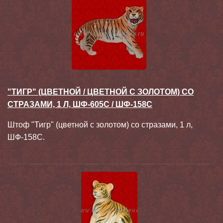
"ТИГР" (ЦВЕТНОЙ / ЦВЕТНОЙ С ЗОЛОТОМ) СО
СТРАЗАМИ, 1 Л, ШФ-605С / ШФ-158С
Штоф "Тигр" (цветной с золотом) со стразами, 1 л,
ШФ-158С.