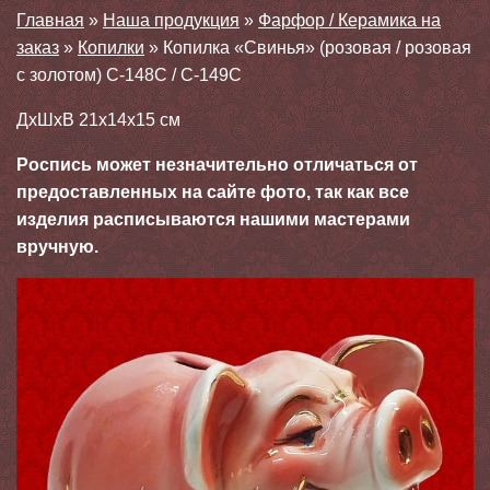
Главная
»
Наша продукция
»
Фарфор / Керамика на
заказ
»
Копилки
»
Копилка «Свинья» (розовая / розовая
с золотом) С-148С / С-149С
ДхШхВ 21х14х15 см
Роспись может незначительно отличаться от
предоставленных на сайте фото, так как все
изделия расписываются нашими мастерами
вручную.