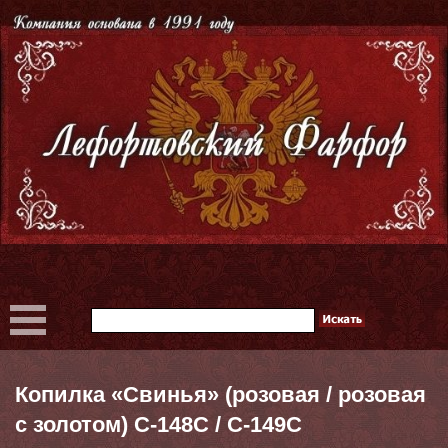
Копилка «Свинья» (розовая / розовая
с золотом) С-148С / С-149С