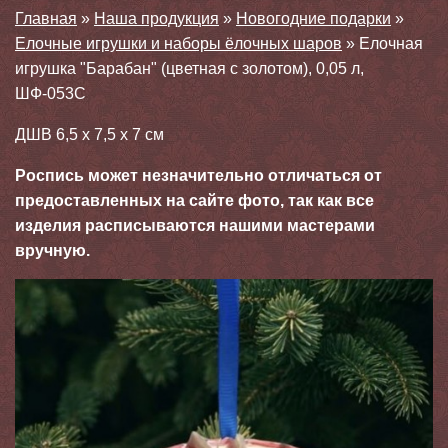
Главная
»
Наша продукция
»
Новогодние подарки
»
Елочные игрушки и наборы ёлочных шаров
»
Елочная
игрушка "Барабан" (цветная с золотом), 0,05 л,
ШФ-053С
ДШВ 6,5 х 7,5 х 7 см
Роспись может незначительно отличаться от
предоставленных на сайте фото, так как все
изделия расписываются нашими мастерами
вручную.