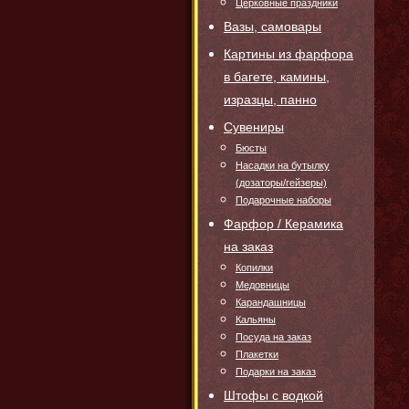
Церковные праздники
Вазы, самовары
Картины из фарфора
в багете, камины,
изразцы, панно
Сувениры
Бюсты
Насадки на бутылку
(дозаторы/гейзеры)
Подарочные наборы
Фарфор / Керамика
на заказ
Копилки
Медовницы
Карандашницы
Кальяны
Посуда на заказ
Плакетки
Подарки на заказ
Штофы с водкой