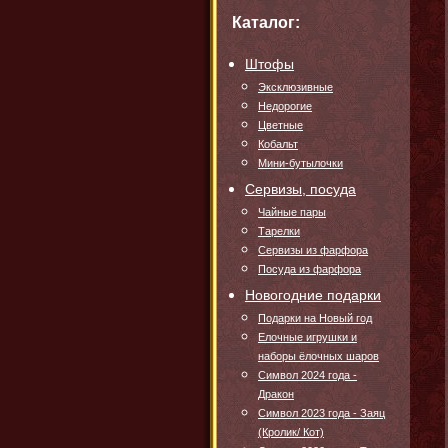
Каталог:
Штофы
Эксклюзивные
Недорогие
Цветные
Кобальт
Мини-бутылочки
Сервизы, посуда
Чайные пары
Тарелки
Сервизы из фарфора
Посуда из фарфора
Новогодние подарки
Подарки на Новый год
Елочные игрушки и
наборы ёлочных шаров
Символ 2024 года -
Дракон
Символ 2023 года - Заяц
(Кролик/ Кот)