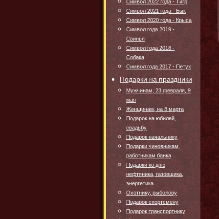
Символ 2022 года - Тигр
Символ 2021 года - Бык
Символ 2020 года - Крыса
Символ года 2019 -
Свинья
Символ года 2018 -
Собака
Символ года 2017 - Петух
Подарки на праздники
Мужчинам, 23 февраля, 9
мая
Женщинам, на 8 марта
Подарок на юбилей,
свадьбу
Подарок начальнику
Подарки чиновникам,
работникам банка
Подарки ко дню
нефтяника, газовщика,
энергетика
Охотнику, рыболову
Подарок спортсмену
Подарок транспортнику