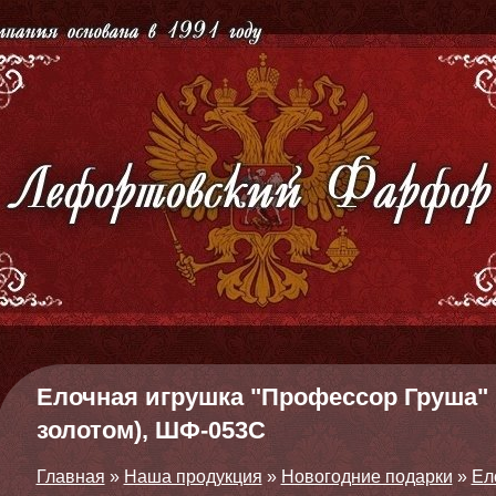
Елочная игрушка "Профессор Груша" 
золотом), ШФ-053С
Главная
»
Наша продукция
»
Новогодние подарки
»
Ел