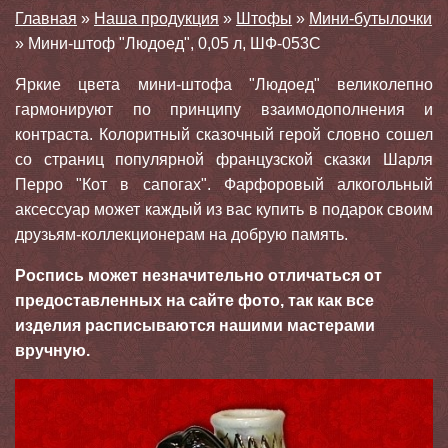
Главная
»
Наша продукция
»
Штофы
»
Мини-бутылочки
»
Мини-штоф "Людоед", 0,05 л, ШФ-053С
Яркие цвета мини-штофа "Людоед" великолепно
гармонируют по принципу взаимодополнения и
контраста. Колоритный сказочный герой словно сошел
со страниц популярной французской сказки Шарля
Перро "Кот в сапогах". Фарфоровый алкогольный
аксессуар может каждый из вас купить в подарок своим
друзьям-коллекционерам на добрую память.
Роспись может незначительно отличаться от
предоставленных на сайте фото, так как все
изделия расписываются нашими мастерами
вручную.