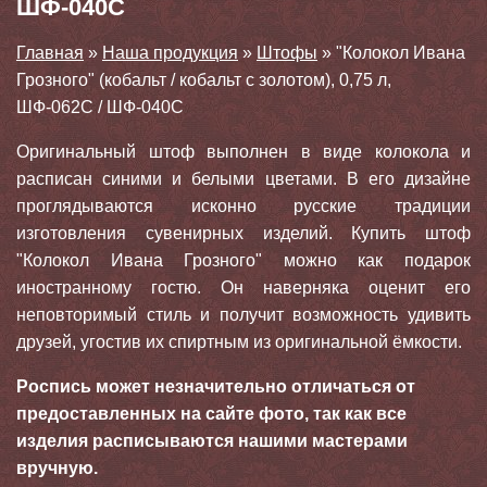
ШФ-040С
Главная
»
Наша продукция
»
Штофы
»
"Колокол Ивана
Грозного" (кобальт / кобальт с золотом), 0,75 л,
ШФ-062С / ШФ-040С
Оригинальный штоф выполнен в виде колокола и
расписан синими и белыми цветами. В его дизайне
проглядываются исконно русские традиции
изготовления сувенирных изделий. Купить штоф
"Колокол Ивана Грозного" можно как подарок
иностранному гостю. Он наверняка оценит его
неповторимый стиль и получит возможность удивить
друзей, угостив их спиртным из оригинальной ёмкости.
Роспись может незначительно отличаться от
предоставленных на сайте фото, так как все
изделия расписываются нашими мастерами
вручную.