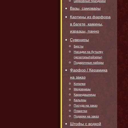
Церковные праздники
Вазы, самовары
Картины из фарфора
в багете, камины,
изразцы, панно
Сувениры
Бюсты
Насадки на бутылку
(дозаторы/гейзеры)
Подарочные наборы
Фарфор / Керамика
на заказ
Копилки
Медовницы
Карандашницы
Кальяны
Посуда на заказ
Плакетки
Подарки на заказ
Штофы с водкой