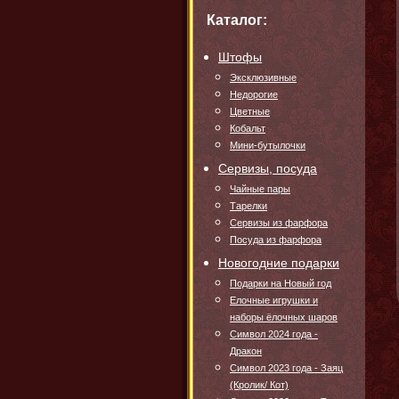
Каталог:
Штофы
Эксклюзивные
Недорогие
Цветные
Кобальт
Мини-бутылочки
Сервизы, посуда
Чайные пары
Тарелки
Сервизы из фарфора
Посуда из фарфора
Новогодние подарки
Подарки на Новый год
Елочные игрушки и
наборы ёлочных шаров
Символ 2024 года -
Дракон
Символ 2023 года - Заяц
(Кролик/ Кот)