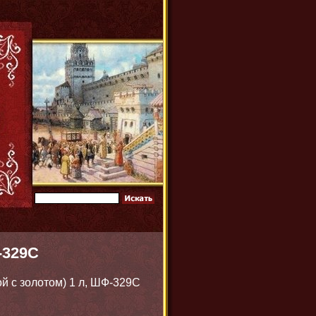
-329С
ой с золотом) 1 л, ШФ-329С