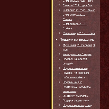
Символ 2022 года - Тигр
Символ 2021 года - Бык
Символ 2020 года - Крыса
Символ года 2019 -
Свинья
Символ года 2018 -
Собака
Символ года 2017 - Петух
Подарки на праздники
Мужчинам, 23 февраля, 9
мая
Женщинам, на 8 марта
Подарок на юбилей,
свадьбу
Подарок начальнику
Подарки чиновникам,
работникам банка
Подарки ко дню
нефтяника, газовщика,
энергетика
Охотнику, рыболову
Подарок спортсмену
Подарок транспортнику