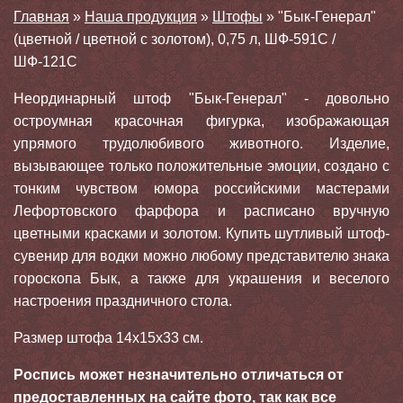
Главная
»
Наша продукция
»
Штофы
»
"Бык-Генерал"
(цветной / цветной с золотом), 0,75 л, ШФ-591С /
ШФ-121С
Неординарный штоф "Бык-Генерал" - довольно
остроумная красочная фигурка, изображающая
упрямого трудолюбивого животного. Изделие,
вызывающее только положительные эмоции, создано с
тонким чувством юмора российскими мастерами
Лефортовского фарфора и расписано вручную
цветными красками и золотом. Купить шутливый штоф-
сувенир для водки можно любому представителю знака
гороскопа Бык, а также для украшения и веселого
настроения праздничного стола.
Размер штофа 14х15х33 см.
Роспись может незначительно отличаться от
предоставленных на сайте фото, так как все