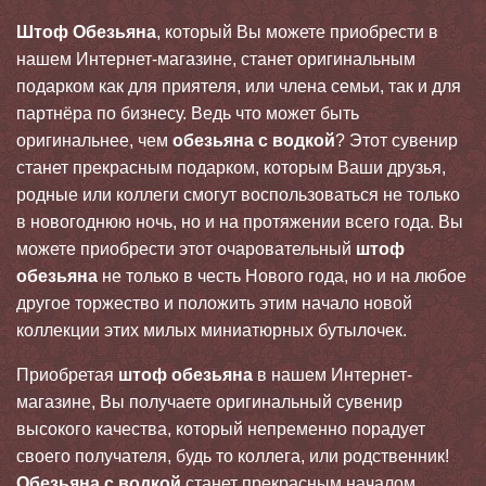
Штоф Обезьяна
, который Вы можете приобрести в
нашем Интернет-магазине, станет оригинальным
подарком как для приятеля, или члена семьи, так и для
партнёра по бизнесу. Ведь что может быть
оригинальнее, чем
обезьяна с водкой
? Этот сувенир
станет прекрасным подарком, которым Ваши друзья,
родные или коллеги смогут воспользоваться не только
в новогоднюю ночь, но и на протяжении всего года. Вы
можете приобрести этот очаровательный
штоф
обезьяна
не только в честь Нового года, но и на любое
другое торжество и положить этим начало новой
коллекции этих милых миниатюрных бутылочек.
Приобретая
штоф обезьяна
в нашем Интернет-
магазине, Вы получаете оригинальный сувенир
высокого качества, который непременно порадует
своего получателя, будь то коллега, или родственник!
Обезьяна с водкой
станет прекрасным началом