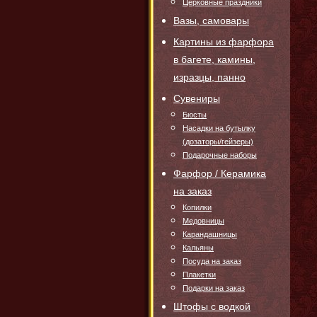
Церковные праздники
Вазы, самовары
Картины из фарфора
в багете, камины,
изразцы, панно
Сувениры
Бюсты
Насадки на бутылку
(дозаторы/гейзеры)
Подарочные наборы
Фарфор / Керамика
на заказ
Копилки
Медовницы
Карандашницы
Кальяны
Посуда на заказ
Плакетки
Подарки на заказ
Штофы с водкой