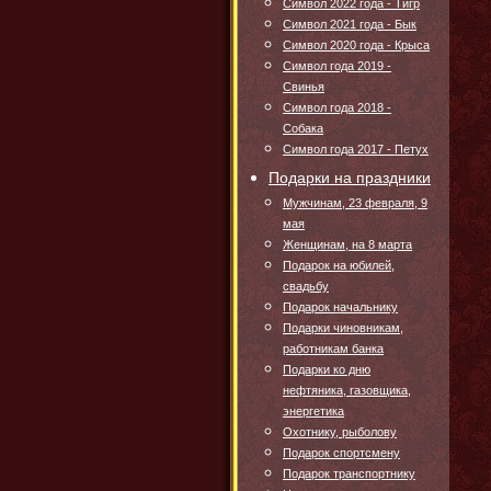
Символ 2022 года - Тигр
Символ 2021 года - Бык
Символ 2020 года - Крыса
Символ года 2019 -
Свинья
Символ года 2018 -
Собака
Символ года 2017 - Петух
Подарки на праздники
Мужчинам, 23 февраля, 9
мая
Женщинам, на 8 марта
Подарок на юбилей,
свадьбу
Подарок начальнику
Подарки чиновникам,
работникам банка
Подарки ко дню
нефтяника, газовщика,
энергетика
Охотнику, рыболову
Подарок спортсмену
Подарок транспортнику