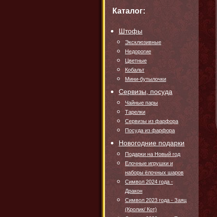
Каталог:
Штофы
Эксклюзивные
Недорогие
Цветные
Кобальт
Мини-бутылочки
Сервизы, посуда
Чайные пары
Тарелки
Сервизы из фарфора
Посуда из фарфора
Новогодние подарки
Подарки на Новый год
Елочные игрушки и
наборы ёлочных шаров
Символ 2024 года -
Дракон
Символ 2023 года - Заяц
(Кролик/ Кот)