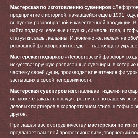
Мастерская по изготовлению сувениров
«Лефортов
предприятие с историей, начавшейся еще в 1991 году,
выпуском разнообразной и качественной продукции. В
найти подарки, елочные игрушки, символы года, штоф
статуэтки, вазы, кальяны. И, конечно же, нельзя не об
роскошной фарфоровой посуды — настоящего украшен
Мастерская подарков
«Лефортовский фарфор» созда
искусства: вручную расписанные сувениры, в которые
частичку своей души, производят впечатление фигурок
застывших в своей неподвижности.
Мастерская сувениров
изготавливает изделия из фар
вы можете заказать посуду с росписью по вашему эскизу
деловых партнеров в корпоративном стиле, штофы с р
другое.
Приглашая вас к сотрудничеству,
мастерская по изго
предлагает вам свой профессионализм, творческий по