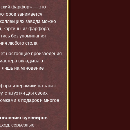
ский фарфор» — это
 которое занимается
 коллекциях завода можно
ы, картины из фарфора,
ойтись без упоминания
ия любого стола.
ет настоящие произведения
 мастера вкладывают
, лишь на мгновение
фора и керамики на заказ:
, статуэтки для своих
юмками в подарок и многое
товлению сувениров
дход, серьезные